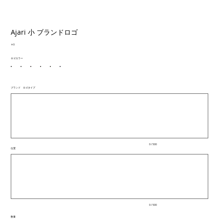
Ajari 小 ブランドロゴ
価
￥0
格
ロゴカラー
ブランド ロゴタイプ
最
大
500
文
字
ま
で
入
0 / 500
力
位置
で
最
き
大
ま
500
文
す。
字
ま
で
入
0 / 500
力
で
数量