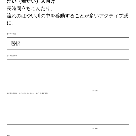
たい（着たい）人向け
長時間立ちこんだり、
流れのはやい川の中を移動することが多いアクティブ派
に。
オーダー方式
サイズについて：
最
大
500
文
字
ま
で
入
0 / 500
力
製造上注意事項：ステッチカラーリング、ロゴ、仕様変更等
で
最
き
大
ま
500
文
す。
字
ま
で
入
0 / 500
力
で
数量