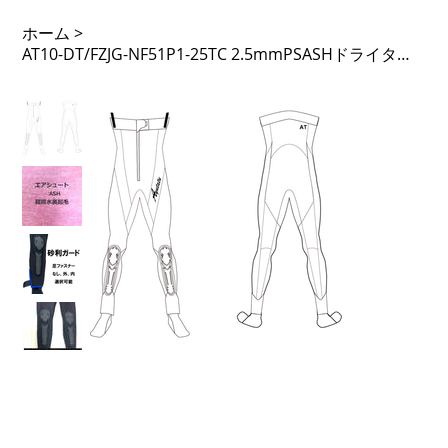
ホーム
>
AT10-DT/FZJG-NF51P1-25TC 2.5mmPSASHドライタイツ フロントジップ 51PTL 足Fなし 先丸 砂利ガード