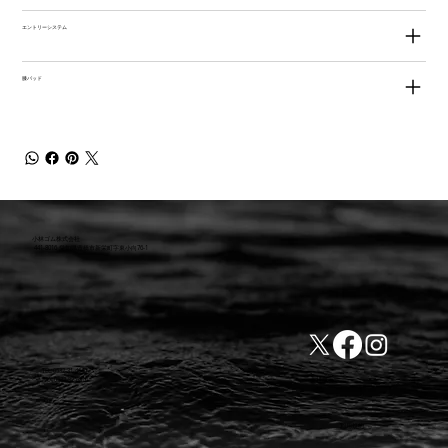
エントリーシステム
膝パッド
小林ゴム株式会社
441-8016 愛知県豊橋市新栄町字東小向76-1
TEL:0532-31-4646
​会社概要
FAX:0532-32-6810
​利用規約