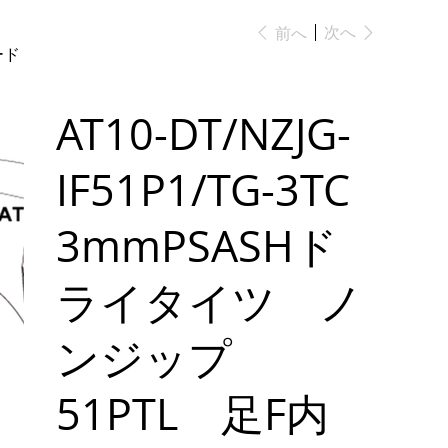
次へ
前へ
ード
AT10-DT/NZJG-
IF51P1/TG-3TC
3mmPSASHド
ライタイツ ノ
ンジップ
51PTL 足F内