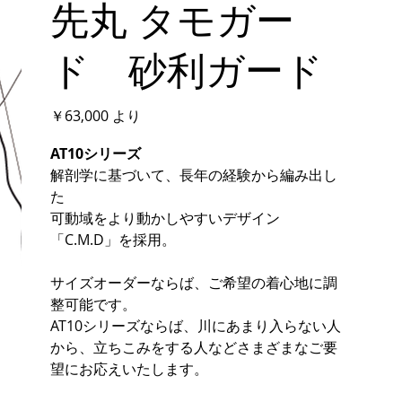
先丸 タモガー
ド 砂利ガード
価
￥63,000
より
格
AT10シリーズ
解剖学に基づいて、長年の経験から編み出し
た
可動域をより動かしやすいデザイン
「C.M.D」を採用。
サイズオーダーならば、ご希望の着心地に調
整可能です。
AT10シリーズならば、川にあまり入らない人
から、立ちこみをする人などさまざまなご要
望にお応えいたします。