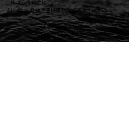
小林ゴム株式会社
441-8016 愛知県豊橋市新栄町字東小向76-1
​会
TEL:0532-31-4646
FAX:0532-32-6810