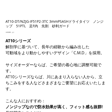
AT10-DT/NZJG-IF51P2-3TC 3mmPSASHドライタイツ ノンジ
ップ 51PTL 足F内 先割 砂利ガード
価
￥63,000
より
格
AT10シリーズ
解剖学に基づいて、長年の経験から編み出した
可動域をより動かしやすいデザイン「C.M.D」を採用。
サイズオーダーならば、ご希望の着心地に調整可能で
す。
AT10シリーズならば、川にあまり入らない人から、立
ちこみをする人などさまざまなご要望にお応えいたしま
す。
こんな人におすすめ：
ノンジップなので防水効果が高く、フィット感も抜群!