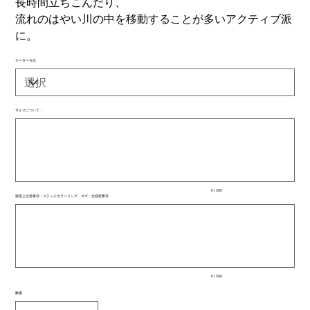
長時間立ちこんだり、
流れのはやい川の中を移動することが多いアクティブ派
に。
オーダー方式
サイズについて：
最
大
500
文
字
ま
で
入
0 / 500
力
製造上注意事項：ステッチカラーリング、ロゴ、仕様変更等
で
最
き
大
ま
500
文
す。
字
ま
で
入
0 / 500
力
で
数量
き
ま