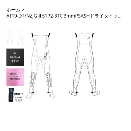
ホーム
>
AT10-DT/NZJG-IF51P2-3TC 3mmPSASHドライタイツ ノンジップ 51PTL 足F内 先割 砂利ガード