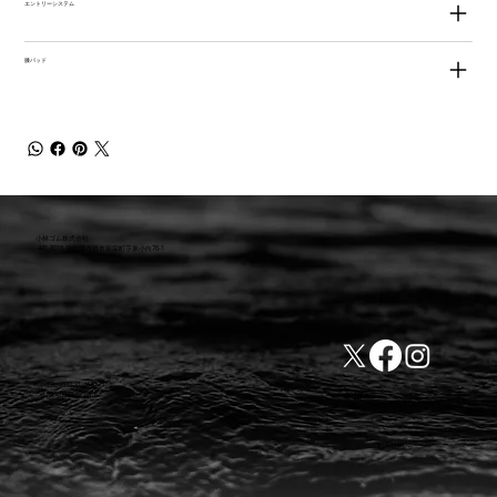
エントリーシステム
膝パッド
小林ゴム株式会社
441-8016 愛知県豊橋市新栄町字東小向76-1
TEL:0532-31-4646
​会社概要
FAX:0532-32-6810
​利用規約