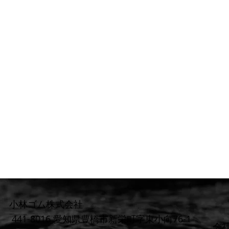
小林ゴム株式会社
441-8016 愛知県豊橋市新栄町字東小向76-1
​会