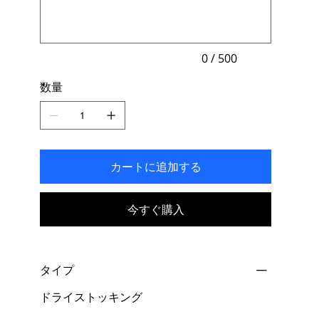
文
字
ま
で
入
力
0 / 500
で
き
数量
ま
す。
カートに追加する
今すぐ購入
タイプ
ドライストッキング