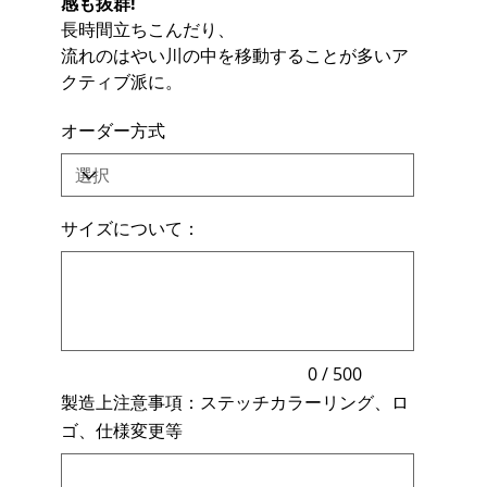
感も抜群!
長時間立ちこんだり、
流れのはやい川の中を移動することが多いア
クティブ派に。
オーダー方式
サイズについて：
最
大
500
文
字
ま
で
入
力
0 / 500
で
製造上注意事項：ステッチカラーリング、ロ
き
ま
ゴ、仕様変更等
す。
最
大
500