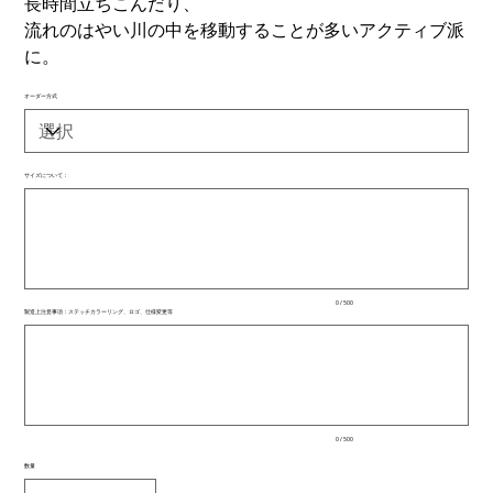
長時間立ちこんだり、
流れのはやい川の中を移動することが多いアクティブ派
に。
オーダー方式
サイズについて：
最
大
500
文
字
ま
で
入
0 / 500
力
製造上注意事項：ステッチカラーリング、ロゴ、仕様変更等
で
最
き
大
ま
500
文
す。
字
ま
で
入
0 / 500
力
で
数量
き
ま