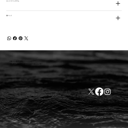
エントリーシステム
膝パッド
小林ゴム株式会社
441-8016 愛知県豊橋市新栄町字東小向76-1
TEL:0532-31-4646
​会社概要
FAX:0532-32-6810
​利用規約