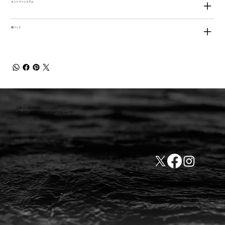
エントリーシステム
膝パッド
小林ゴム株式会社
441-8016 愛知県豊橋市新栄町字東小向76-1
TEL:0532-31-4646
​会社概要
FAX:0532-32-6810
​利用規約