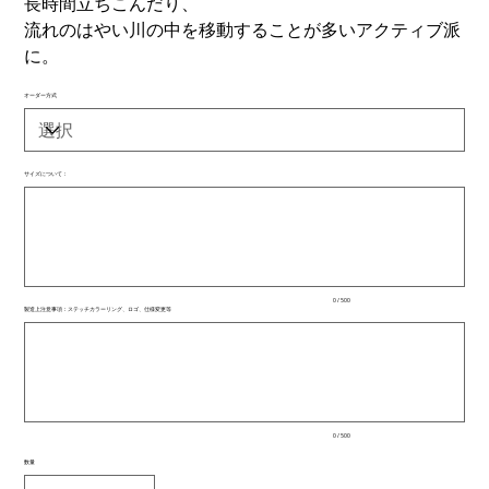
長時間立ちこんだり、
流れのはやい川の中を移動することが多いアクティブ派
に。
オーダー方式
サイズについて：
最
大
500
文
字
ま
で
入
0 / 500
力
製造上注意事項：ステッチカラーリング、ロゴ、仕様変更等
で
最
き
大
ま
500
文
す。
字
ま
で
入
0 / 500
力
で
数量
き
ま