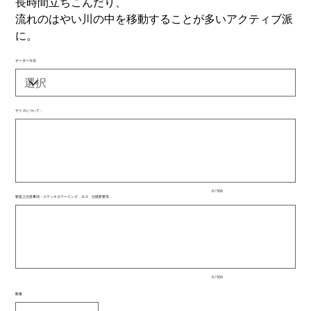
長時間立ちこんだり、
流れのはやい川の中を移動することが多いアクティブ派
に。
オーダー方式
サイズについて：
最
大
500
文
字
ま
で
入
0 / 500
力
製造上注意事項：ステッチカラーリング、ロゴ、仕様変更等
で
最
き
大
ま
500
文
す。
字
ま
で
入
0 / 500
力
で
数量
き
ま