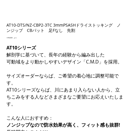
AT10-DTS/NZ-CBP2-3TC 3mmPSASHドライストッキング ノ
ンジップ CBパット 足Fなし 先割
価
￥49,000
より
格
AT10シリーズ
解剖学に基づいて、長年の経験から編み出した
可動域をより動かしやすいデザイン「C.M.D」を採用。
サイズオーダーならば、ご希望の着心地に調整可能で
す。
AT10シリーズならば、川にあまり入らない人から、立
ちこみをする人などさまざまなご要望にお応えいたしま
す。
こんな人におすすめ：
ノンジップなので防水効果が高く、フィット感も抜群!