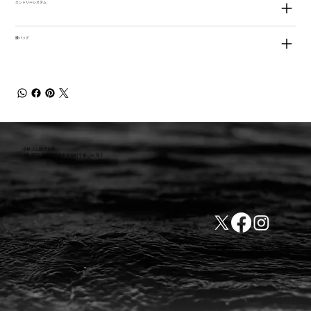
エントリーシステム
膝パッド
小林ゴム株式会社
441-8016 愛知県豊橋市新栄町字東小向76-1
TEL:0532-31-4646
​会社概要
FAX:0532-32-6810
​利用規約