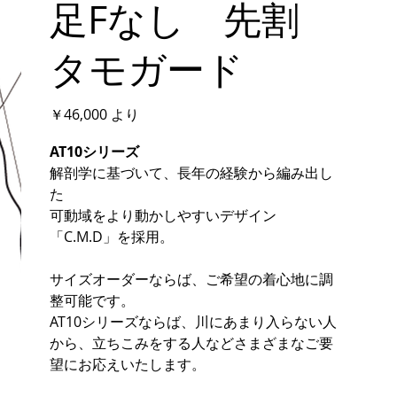
足Fなし 先割
タモガード
価
￥46,000
より
格
AT10シリーズ
解剖学に基づいて、長年の経験から編み出し
た
可動域をより動かしやすいデザイン
「C.M.D」を採用。
サイズオーダーならば、ご希望の着心地に調
整可能です。
AT10シリーズならば、川にあまり入らない人
から、立ちこみをする人などさまざまなご要
望にお応えいたします。