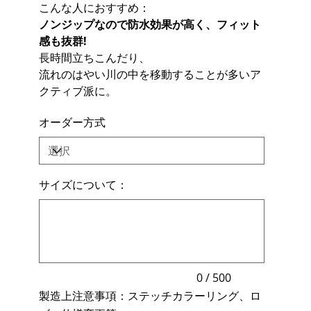
こんな人におすすめ：
ノンジップなので防水効果が高く、フィット
感も抜群!
長時間立ちこんだり、
流れのはやい川の中を移動することが多いア
クティブ派に。
オーダー方式
サイズについて：
最
大
500
文
字
ま
で
入
力
0 / 500
で
製造上注意事項：ステッチカラーリング、ロ
き
ま