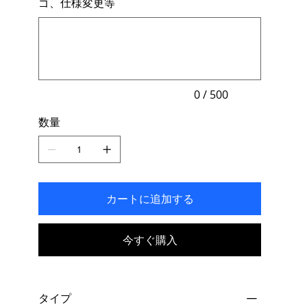
ゴ、仕様変更等
す。
最
大
500
文
字
ま
で
入
力
0 / 500
で
き
数量
ま
す。
カートに追加する
今すぐ購入
タイプ