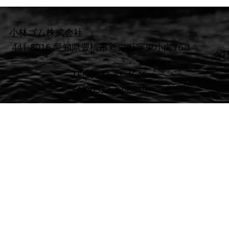
小林ゴム株式会社
441-8016 愛知県豊橋市新栄町字東小向76-1
​会
TEL:0532-31-4646
FAX:0532-32-6810