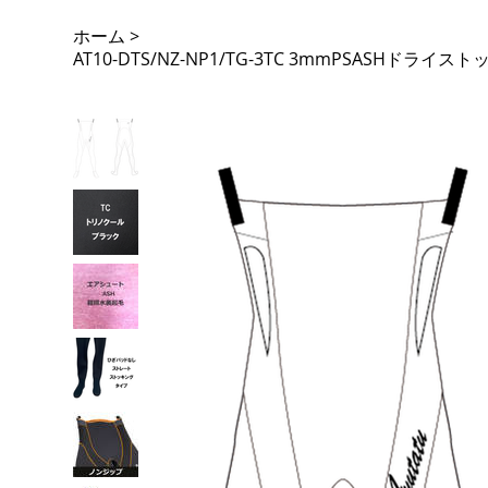
ホーム
>
AT10-DTS/NZ-NP1/TG-3TC 3mmPSA