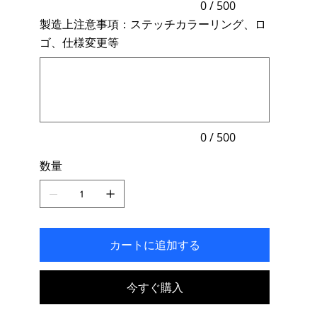
力
0 / 500
で
製造上注意事項：ステッチカラーリング、ロ
き
ま
ゴ、仕様変更等
す。
最
大
500
文
字
ま
で
入
力
0 / 500
で
き
数量
ま
す。
カートに追加する
今すぐ購入