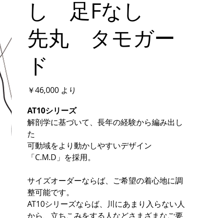
し 足Fなし
先丸 タモガー
ド
価
￥46,000
より
格
AT10シリーズ
解剖学に基づいて、長年の経験から編み出し
た
可動域をより動かしやすいデザイン
「C.M.D」を採用。
サイズオーダーならば、ご希望の着心地に調
整可能です。
AT10シリーズならば、川にあまり入らない人
から、立ちこみをする人などさまざまなご要