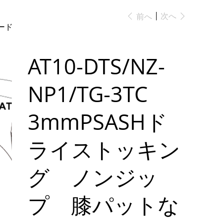
次へ
前へ
ガード
AT10-DTS/NZ-
NP1/TG-3TC
3mmPSASHド
ライストッキン
グ ノンジッ
プ 膝パットな