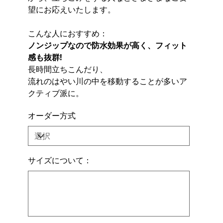
望にお応えいたします。
こんな人におすすめ：
ノンジップなので防水効果が高く、フィット
感も抜群!
長時間立ちこんだり、
流れのはやい川の中を移動することが多いア
クティブ派に。
オーダー方式
サイズについて：
最
大
500
文
字
ま
で
入