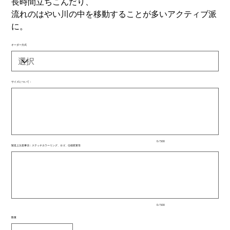
長時間立ちこんだり、
流れのはやい川の中を移動することが多いアクティブ派
に。
オーダー方式
サイズについて：
最
大
500
文
字
ま
で
入
0 / 500
力
製造上注意事項：ステッチカラーリング、ロゴ、仕様変更等
で
最
き
大
ま
500
文
す。
字
ま
で
入
0 / 500
力
で
数量
き
ま