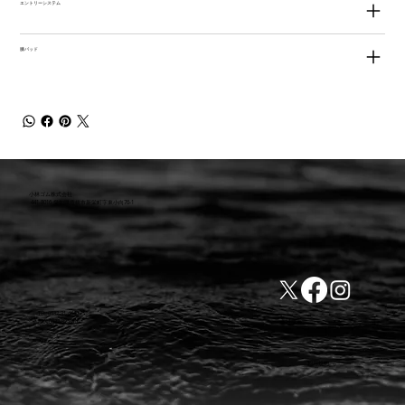
エントリーシステム
膝パッド
小林ゴム株式会社
441-8016 愛知県豊橋市新栄町字東小向76-1
TEL:0532-31-4646
​会社概要
FAX:0532-32-6810
​利用規約