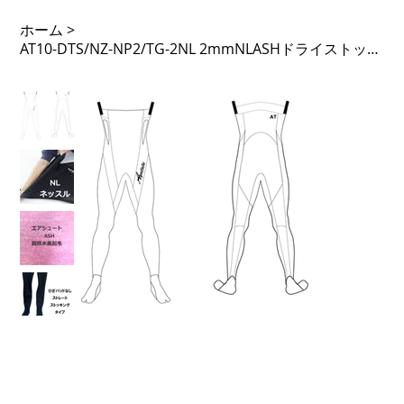
ホーム
>
AT10-DTS/NZ-NP2/TG-2NL 2mmNLASHドライストッキング ノンジップ 膝パットなし 足Fなし 先割 タモガード