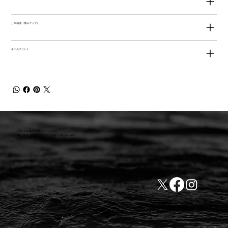
しり補強（厚みアップ）
ネームプリント
小林ゴム株式会社
441-8016 愛知県豊橋市新栄町字東小向76-1
TEL:0532-31-4646
​会社概要
FAX:0532-32-6810
​利用規約