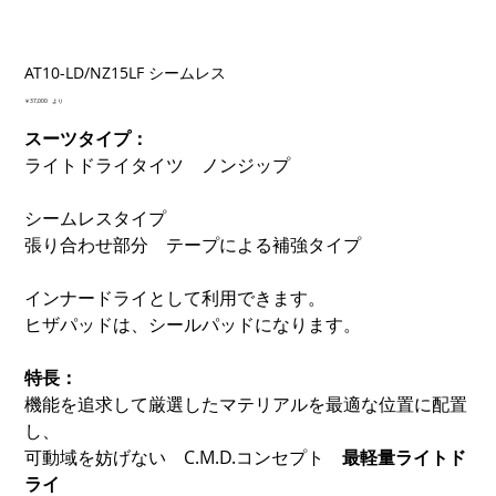
AT10-LD/NZ15LF シームレス
価
￥37,000
より
格
スーツタイプ：
ライトドライタイツ ノンジップ
シームレスタイプ
張り合わせ部分 テープによる補強タイプ
インナードライとして利用できます。
ヒザパッドは、シールパッドになります。
特長：
機能を追求して厳選したマテリアルを最適な位置に配置
し、
可動域を妨げない C.M.D.コンセプト
最軽量ライトド
ライ