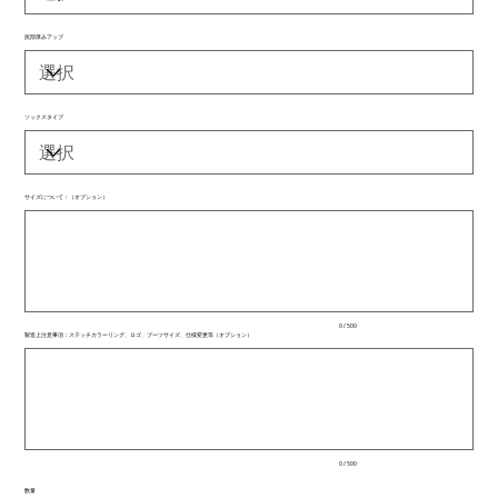
尻部厚みアップ
ソックスタイプ
サイズについて：（オプション）
最
大
500
文
字
ま
で
入
0 / 500
力
製造上注意事項：ステッチカラーリング、ロゴ、ブーツサイズ、仕様変更等（オプション）
で
最
き
大
ま
500
文
す。
字
ま
で
入
0 / 500
力
で
数量
き