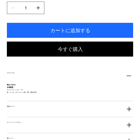
ま
す。
カートに追加する
今すぐ購入
マテリアル
厚み:1.5mm
生地配置：
ライトフレックス LF
表：ストレッチジャージ黒 裏：撥水起毛
商品コード
エントリーシステム
膝パッド