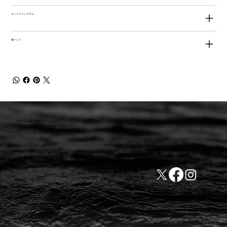
エントリーシステム
膝パッド
小林ゴム株式会社
441-8016 愛知県豊橋市新栄町字東小向76-1
TEL:0532-31-4646
​会社概要
FAX:0532-32-6810
​利用規約