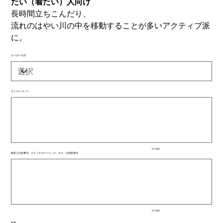
たい（着たい）人向け
長時間立ちこんだり、
流れのはやい川の中を移動することが多いアクティブ派
に。
オーダー方式
サイズについて：
最
大
500
文
字
ま
で
入
0 / 500
力
製造上注意事項：ステッチカラーリング、ロゴ、仕様変更等
で
最
き
大
ま
500
文
す。
字
ま
で
入
0 / 500
力
で
数量