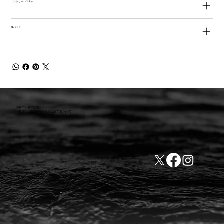
エントリーシステム
膝パッド
小林ゴム株式会社
441-8016 愛知県豊橋市新栄町字東小向76-1
TEL:0532-31-4646
​会社概要
FAX:0532-32-6810
​利用規約