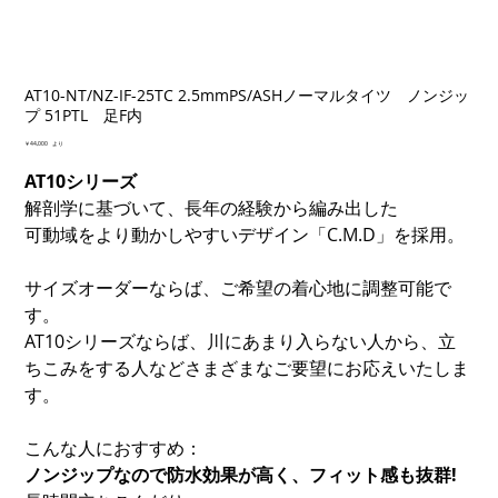
AT10-NT/NZ-IF-25TC 2.5mmPS/ASHノーマルタイツ ノンジッ
プ 51PTL 足F内
価
￥44,000
より
格
AT10シリーズ
解剖学に基づいて、長年の経験から編み出した
可動域をより動かしやすいデザイン「C.M.D」を採用。
サイズオーダーならば、ご希望の着心地に調整可能で
す。
AT10シリーズならば、川にあまり入らない人から、立
ちこみをする人などさまざまなご要望にお応えいたしま
す。
こんな人におすすめ：
ノンジップなので防水効果が高く、フィット感も抜群!