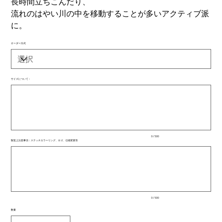
長時間立ちこんだり、
流れのはやい川の中を移動することが多いアクティブ派
に。
オーダー方式
サイズについて：
最
大
500
文
字
ま
で
入
0 / 500
力
製造上注意事項：ステッチカラーリング、ロゴ、仕様変更等
で
最
き
大
ま
500
文
す。
字
ま
で
入
0 / 500
力
で
数量
き
ま