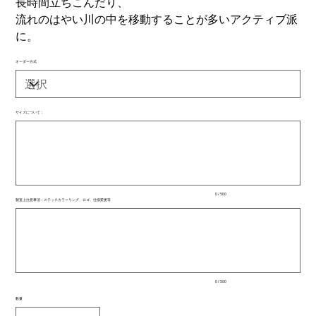
長時間立ちこんだり、
流れのはやい川の中を移動することが多いアクティブ派
に。
オーダー方式
サイズについて：
最
大
500
文
字
ま
で
入
0 / 500
力
製造上注意事項：ステッチカラーリング、ロゴ、仕様変更等
で
最
き
大
ま
500
文
す。
字
ま
で
入
0 / 500
力
で
数量
き
ま