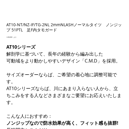
AT10-NT/NZ-IF/TG-2NL 2mmNLASHノーマルタイツ ノンジッ
プ 51PTL 足F内タモガード
価
￥40,000
より
格
AT10シリーズ
解剖学に基づいて、長年の経験から編み出した
可動域をより動かしやすいデザイン「C.M.D」を採用。
サイズオーダーならば、ご希望の着心地に調整可能で
す。
AT10シリーズならば、川にあまり入らない人から、立
ちこみをする人などさまざまなご要望にお応えいたしま
す。
こんな人におすすめ：
ノンジップなので防水効果が高く、フィット感も抜群!