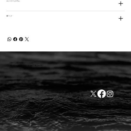
エントリーシステム
膝パッド
小林ゴム株式会社
441-8016 愛知県豊橋市新栄町字東小向76-1
TEL:0532-31-4646
​会社概要
FAX:0532-32-6810
​利用規約