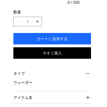
力
0 / 500
で
き
数量
ま
す。
カートに追加する
今すぐ購入
タイプ
ウェーダー
アイテム名