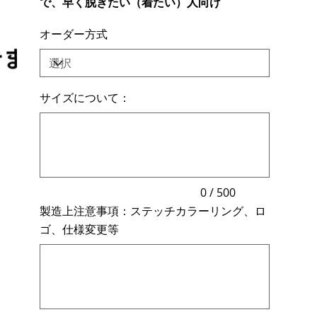
で、早く脱ぎたい（着たい）人向け
オーダー方式
サイズについて：
最
大
500
文
字
ま
で
入
力
0 / 500
で
製造上注意事項：ステッチカラーリング、ロ
き
ま
ゴ、仕様変更等
す。
最
大
500
文
字
ま
で
入