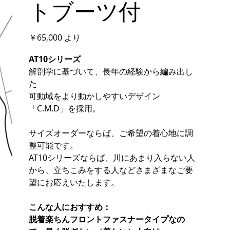
トブーツ付
価
￥65,000
より
格
AT10シリーズ
解剖学に基づいて、長年の経験から編み出し
た
可動域をより動かしやすいデザイン
「C.M.D」を採用。
サイズオーダーならば、ご希望の着心地に調
整可能です。
AT10シリーズならば、川にあまり入らない人
から、立ちこみをする人などさまざまなご要
望にお応えいたします。
こんな人におすすめ：
脱着楽ちんフロントファスナータイプなの