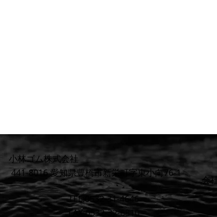
小林ゴム株式会社
441-8016 愛知県豊橋市新栄町字東小向76-1
​会
TEL:0532-31-4646
FAX:0532-32-6810