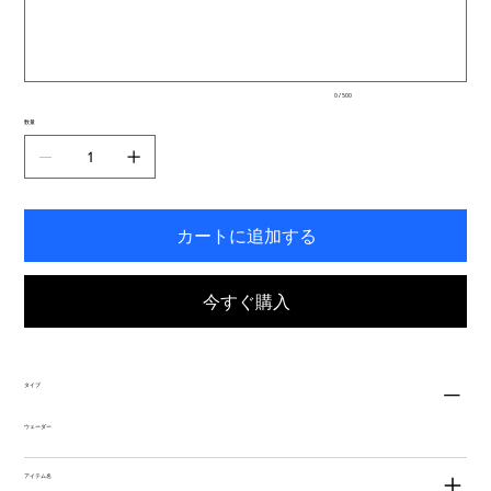
ま
500
文
す。
字
ま
で
入
0 / 500
力
で
数量
き
ま
す。
カートに追加する
今すぐ購入
タイプ
ウェーダー
アイテム名