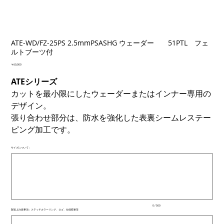
ATE-WD/FZ-25PS 2.5mmPSASHG ウェーダー 51PTL フェ
ルトブーツ付
価
￥60,000
格
ATEシリーズ
カットを最小限にしたウェーダーまたはインナー専用の
デザイン。
張り合わせ部分は、防水を強化した表裏シームレステー
ピング加工です。
サイズについて：
最
大
500
文
字
ま
で
入
0 / 500
力
製造上注意事項：ステッチカラーリング、ロゴ、仕様変更等
で
最
き
大