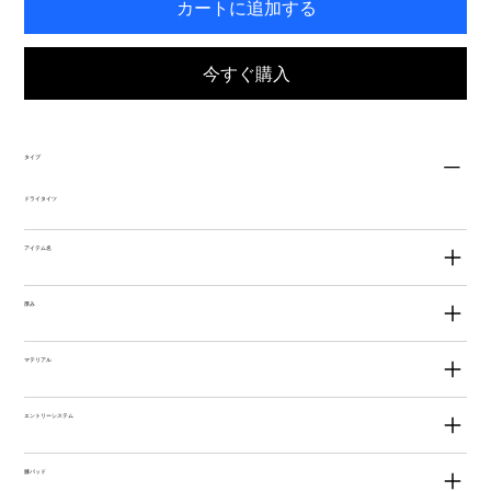
カートに追加する
今すぐ購入
タイプ
ドライタイツ
アイテム名
厚み
マテリアル
エントリーシステム
膝パッド