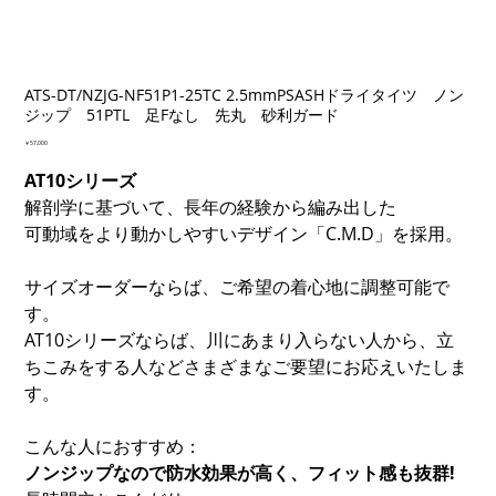
ATS-DT/NZJG-NF51P1-25TC 2.5mmPSASHドライタイツ ノン
ジップ 51PTL 足Fなし 先丸 砂利ガード
価
￥57,000
格
AT10シリーズ
解剖学に基づいて、長年の経験から編み出した
可動域をより動かしやすいデザイン「C.M.D」を採用。
サイズオーダーならば、ご希望の着心地に調整可能で
す。
AT10シリーズならば、川にあまり入らない人から、立
ちこみをする人などさまざまなご要望にお応えいたしま
す。
こんな人におすすめ：
ノンジップなので防水効果が高く、フィット感も抜群!