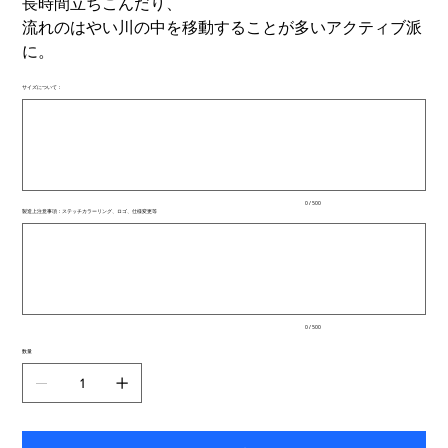
長時間立ちこんだり、
流れのはやい川の中を移動することが多いアクティブ派
に。
サイズについて：
最
大
500
文
字
ま
で
入
0 / 500
力
製造上注意事項：ステッチカラーリング、ロゴ、仕様変更等
で
最
き
大
ま
500
文
す。
字
ま
で
入
0 / 500
力
で
数量
き
ま
す。