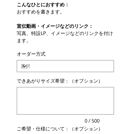
こんなひとにおすすめ：
おすすめを書きます。
宣伝動画・イメージなどのリンク：
写真、特設LP、イメージなどのリンクを付け
ます。
オーダー方式
できあがりサイズ希望：（オプション）
最
大
500
文
字
ま
で
入
力
0 / 500
で
ご希望・仕様について：（オプション）
き
ま