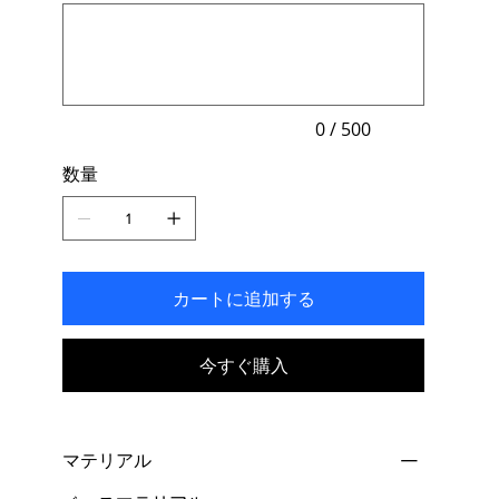
最
す。
大
500
文
字
ま
で
入
力
0 / 500
で
き
数量
ま
す。
カートに追加する
今すぐ購入
マテリアル