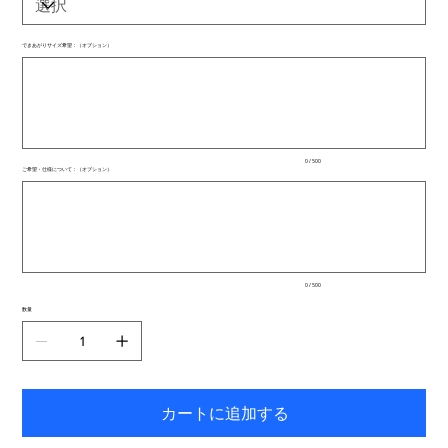
できあがりサイズ希望：（オプション）
最
大
500
文
字
ま
で
入
0 / 500
力
ご希望・仕様について：（オプション）
で
最
き
大
ま
500
文
す。
字
ま
で
入
0 / 500
力
で
数量
き
ま
す。
カートに追加する