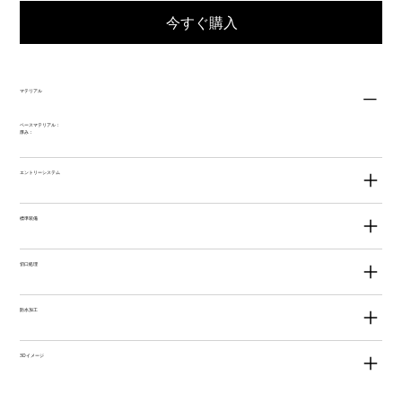
今すぐ購入
マテリアル
ベースマテリアル：
厚み：
エントリーシステム
標準装備
切口処理
防水加工
3Dイメージ