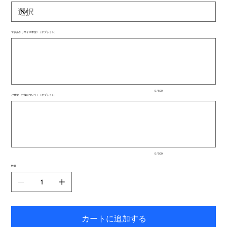
できあがりサイズ希望：（オプション）
最
大
500
文
字
ま
で
入
0 / 500
力
ご希望・仕様について：（オプション）
で
最
き
大
ま
500
文
す。
字
ま
で
入
0 / 500
力
で
数量
き
ま
す。
カートに追加する