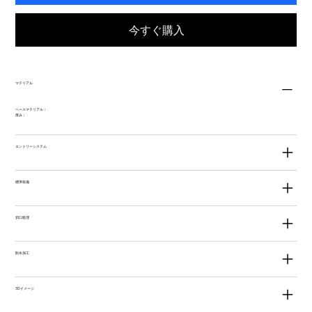
今すぐ購入
マテリアル
ベースマテリアル：
厚み：
エントリーシステム
標準装備
切口処理
防水加工
3Dイメージ