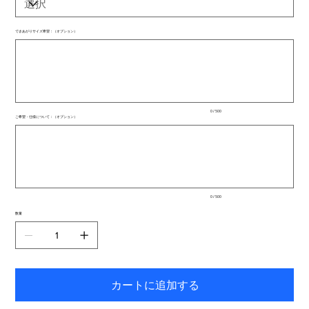
できあがりサイズ希望：（オプション）
最
大
500
文
字
ま
で
入
0 / 500
力
ご希望・仕様について：（オプション）
で
最
き
大
ま
500
文
す。
字
ま
で
入
0 / 500
力
で
数量
き
ま
す。
カートに追加する