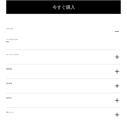
今すぐ購入
マテリアル
ベースマテリアル：
厚み：
エントリーシステム
標準装備
切口処理
防水加工
3Dイメージ