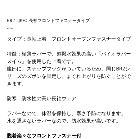
BR2-LJK/O 長袖フロントファスナータイプ
価
￥25,000
格
タイプ：長袖上着 フロントオープンファスナータイプ
特徴：極薄ラバーで、超撥水効果の高い「バイオラバー
スイム」を使用した上着です。
腹部に、スナップフックがついているため、同じBR2シ
リーズのズボンを固定し、まくれ上がりを防ぐことがで
きます。
防寒、防水性の高い長袖ウェア
ラバーなので、体温を保持し、寒さ予防になります。
水を通さないラバーなので、防水効果が高いです。
脱着楽々なフロントファスナー付