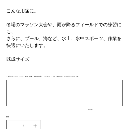
こんな用途に。
冬場のマラソン大会や、雨が降るフィールドでの練習に
も、
さらに、プール、海など、水上、水中スポーツ、作業を
快適にいたします。
既成サイズ
ご希望のサイズか、または、身長、体重、腹囲を記載してください。こちらで最適なサイズをお選びいたします。
最
大
500
文
字
ま
で
入
0 / 500
力
で
数量
き
ま
す。