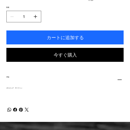
0 / 500
力
で
数量
き
ま
す。
カートに追加する
今すぐ購入
用途
ダイビング サーフィン