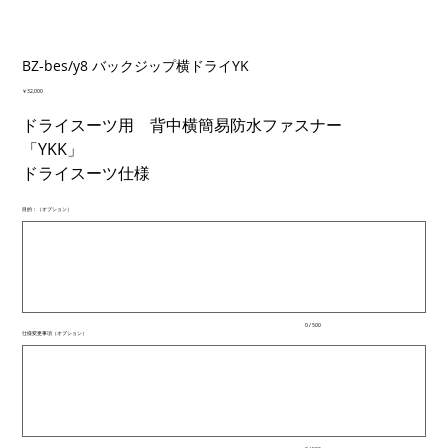
BZ-bes/y8 バックジップ横ドライYK
価
￥32,000
格
ドライスーツ用 背中横簡易防水ファスナー
「YKK」
ドライスーツ仕様
目的：（オプション）
最
大
500
文
字
ま
で
入
0 / 500
力
仕様変更事項（オプション）
で
最
き
大
ま
500
文
す。
字
ま
で
入