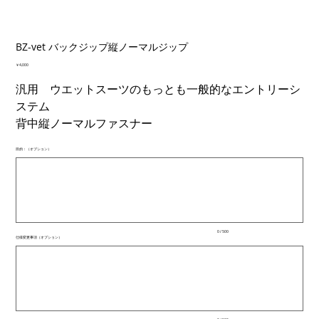
BZ-vet バックジップ縦ノーマルジップ
価
￥4,000
格
汎用 ウエットスーツのもっとも一般的なエントリーシ
ステム
背中縦ノーマルファスナー
目的：（オプション）
最
大
500
文
字
ま
で
入
0 / 500
力
仕様変更事項（オプション）
で
最
き
大
ま
500
文
す。
字
ま
で
入