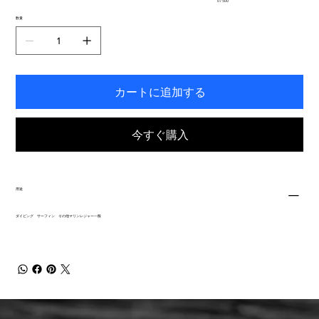
0 / 500
力
で
数量
き
ま
す。
カートに追加する
今すぐ購入
用途
ダイビング サーフィン その他マリンレジャー一般