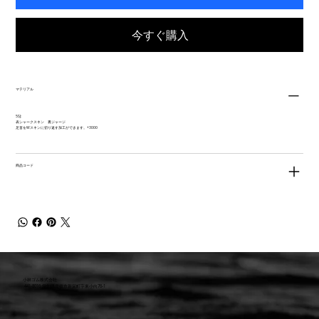
今すぐ購入
マテリアル
5SJ:
表シャークスキン 裏ジャージ
足首をWスキンに切り返す加工ができます。+3000
商品コード
小林ゴム株式会社
441-8016 愛知県豊橋市新栄町字東小向76-1