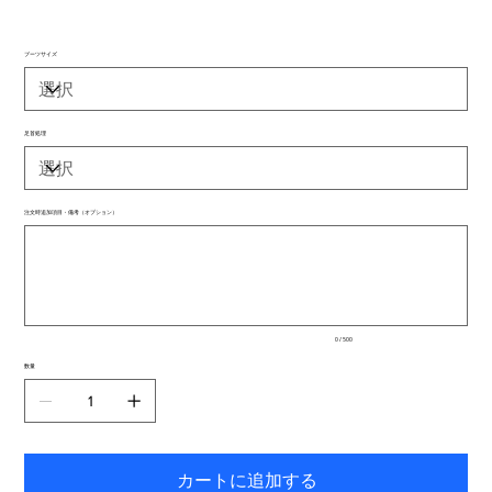
ブーツサイズ
足首処理
注文時追加項目・備考（オプション）
最
大
500
文
字
ま
で
入
0 / 500
力
で
数量
き
ま
す。
カートに追加する