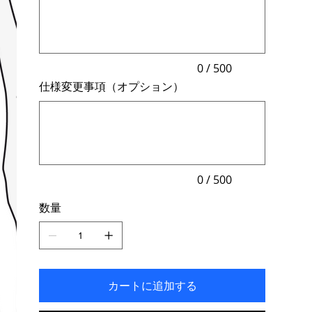
500
文
字
ま
で
入
力
0 / 500
で
仕様変更事項（オプション）
き
ま
最
す。
大
500
文
字
ま
で
入
力
0 / 500
で
き
数量
ま
す。
カートに追加する