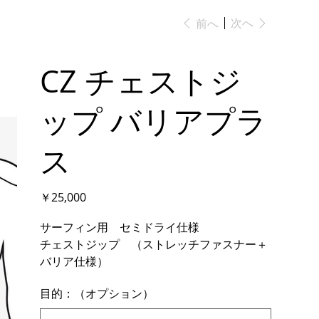
次へ
前へ
CZ チェストジ
ップ バリアプラ
ス
価
￥25,000
格
サーフィン用 セミドライ仕様
チェストジップ （ストレッチファスナー＋
バリア仕様）
目的：（オプション）
最
大