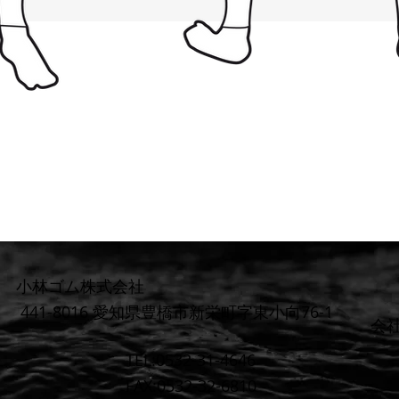
小林ゴム株式会社
441-8016 愛知県豊橋市新栄町字東小向76-1
​会
TEL:0532-31-4646
FAX:0532-32-6810