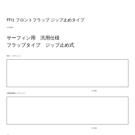
FF/z フロントフラップ ジップ止めタイプ
価
￥16,000
格
サーフィン用 汎用仕様
フラップタイプ ジップ止め式
目的：（オプション）
最
大
500
文
字
ま
で
入
0 / 500
力
仕様変更事項（オプション）
で
最
き
大
ま
500
文
す。
字
ま
で
入
0 / 500
力
で