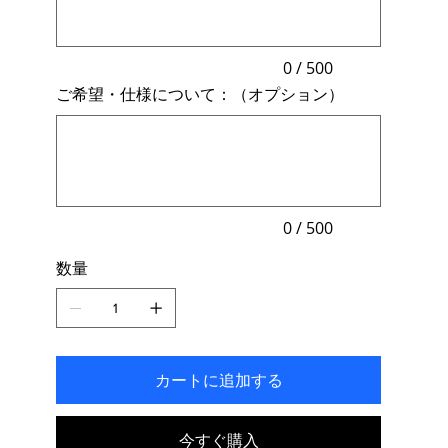
字
ま
で
入
力
0 / 500
で
ご希望・仕様について：（オプション）
き
ま
最
す。
大
500
文
字
ま
で
入
力
0 / 500
で
き
数量
ま
す。
カートに追加する
今すぐ購入