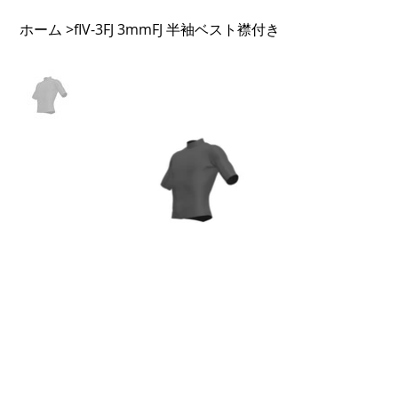
ホーム
fIV-3FJ 3mmFJ 半袖ベスト襟付き
>