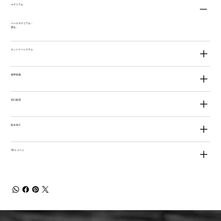
マテリアル
ベースマテリアル：
厚み：
エントリーシステム
標準装備
切口処理
防水加工
3Dイメージ