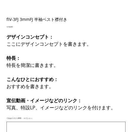
fIV-3FJ 3mmFJ 半袖ベスト襟付き
価
￥18,000
格
デザインコンセプト：
ここにデザインコンセプトを書きます。
特長：
特長を簡潔に書きます。
こんなひとにおすすめ：
おすすめを書きます。
宣伝動画・イメージなどのリンク：
写真、特設LP、イメージなどのリンクを付けます。
できあがりサイズ希望：（オプション）
最
大
500