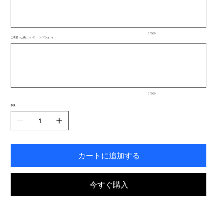
文
字
ま
で
入
0 / 500
力
ご希望・仕様について：（オプション）
で
最
き
大
ま
500
文
す。
字
ま
で
入
0 / 500
力
で
数量
き
ま
す。
カートに追加する
今すぐ購入