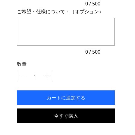
力
0 / 500
で
ご希望・仕様について：（オプション）
き
ま
最
す。
大
500
文
字
ま
で
入
力
0 / 500
で
き
数量
ま
す。
カートに追加する
今すぐ購入