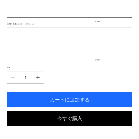
文
字
ま
で
入
0 / 500
力
ご希望・仕様について：（オプション）
で
最
き
大
ま
500
文
す。
字
ま
で
入
0 / 500
力
で
数量
き
ま
す。
カートに追加する
今すぐ購入