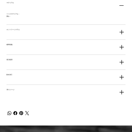
マテリアル
ベースマテリアル：
厚み：
エントリーシステム
標準装備
切口処理
防水加工
3Dイメージ