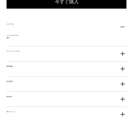
今すぐ購入
マテリアル
ベースマテリアル：
厚み：
エントリーシステム
標準装備
切口処理
防水加工
3Dイメージ