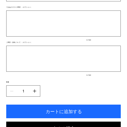
できあがりサイズ希望：（オプション）
最
大
500
文
字
ま
で
入
0 / 500
力
ご希望・仕様について：（オプション）
で
最
き
大
ま
500
文
す。
字
ま
で
入
0 / 500
力
で
数量
き
ま
す。
カートに追加する