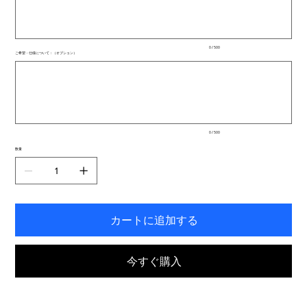
文
字
ま
で
入
0 / 500
力
ご希望・仕様について：（オプション）
で
最
き
大
ま
500
文
す。
字
ま
で
入
0 / 500
力
で
数量
き
ま
す。
カートに追加する
今すぐ購入