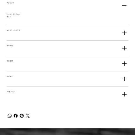
マテリアル
ベースマテリアル：
厚み：
エントリーシステム
標準装備
切口処理
防水加工
3Dイメージ