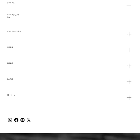
マテリアル
ベースマテリアル：
厚み：
エントリーシステム
標準装備
切口処理
防水加工
3Dイメージ