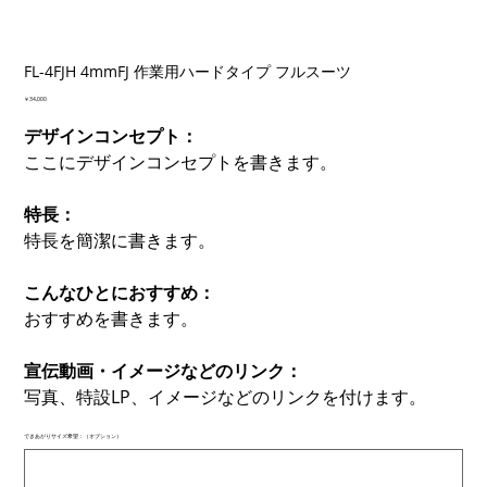
FL-4FJH 4mmFJ 作業用ハードタイプ フルスーツ
価
￥34,000
格
デザインコンセプト：
ここにデザインコンセプトを書きます。
特長：
特長を簡潔に書きます。
こんなひとにおすすめ：
おすすめを書きます。
宣伝動画・イメージなどのリンク：
写真、特設LP、イメージなどのリンクを付けます。
できあがりサイズ希望：（オプション）
最
大
500