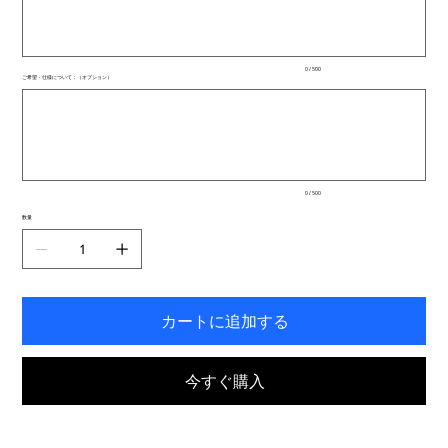
文
字
ま
で
入
0 / 500
力
ご希望・仕様について：（オプション）
で
最
き
大
ま
500
文
す。
字
ま
で
入
0 / 500
力
で
数量
き
ま
す。
カートに追加する
今すぐ購入