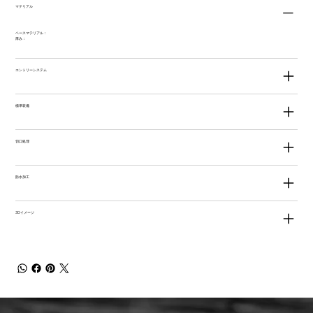
マテリアル
ベースマテリアル：
厚み：
エントリーシステム
標準装備
切口処理
防水加工
3Dイメージ