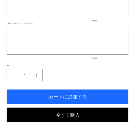
文
字
ま
で
入
0 / 500
力
ご希望・仕様について：（オプション）
で
最
き
大
ま
500
文
す。
字
ま
で
入
0 / 500
力
で
数量
き
ま
す。
カートに追加する
今すぐ購入