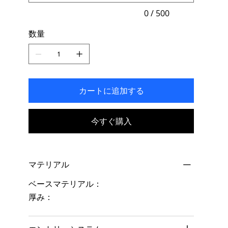
入
力
0 / 500
で
き
数量
ま
す。
カートに追加する
今すぐ購入
マテリアル
ベースマテリアル：
厚み：