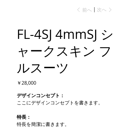
次へ
前へ
FL-4SJ 4mmSJ シ
ャークスキン フ
ルスーツ
価
￥28,000
格
デザインコンセプト：
ここにデザインコンセプトを書きます。
特長：
特長を簡潔に書きます。