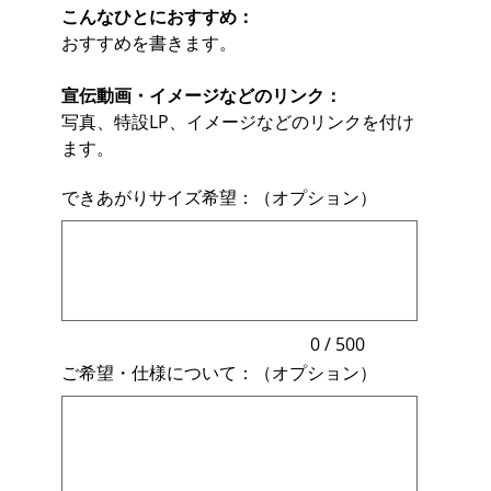
こんなひとにおすすめ：
おすすめを書きます。
宣伝動画・イメージなどのリンク：
写真、特設LP、イメージなどのリンクを付け
ます。
できあがりサイズ希望：（オプション）
最
大
500
文
字
ま
で
入
力
0 / 500
で
ご希望・仕様について：（オプション）
き
ま
最
す。
大
500
文
字
ま
で