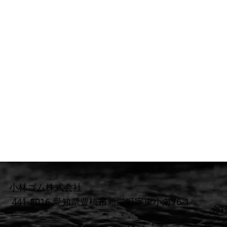
小林ゴム株式会社
441-8016 愛知県豊橋市新栄町字東小向76-1
​会