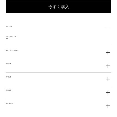
今すぐ購入
マテリアル
ベースマテリアル：
厚み：
エントリーシステム
標準装備
切口処理
防水加工
3Dイメージ