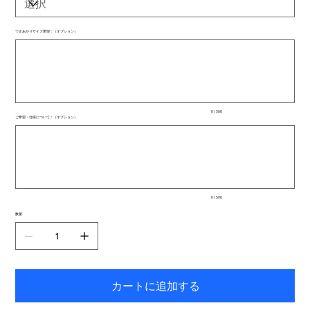
できあがりサイズ希望：（オプション）
最
大
500
文
字
ま
で
入
0 / 500
力
ご希望・仕様について：（オプション）
で
最
き
大
ま
500
文
す。
字
ま
で
入
0 / 500
力
で
数量
き
ま
す。
カートに追加する