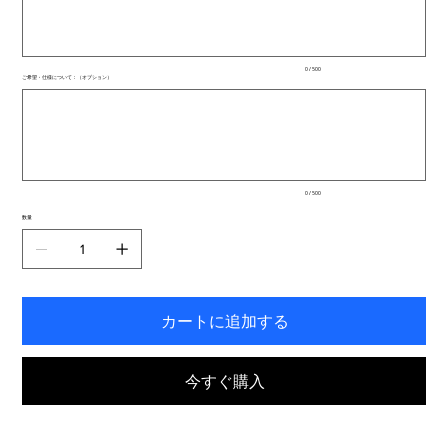
文
字
ま
で
入
0 / 500
力
ご希望・仕様について：（オプション）
で
最
き
大
ま
500
文
す。
字
ま
で
入
0 / 500
力
で
数量
き
ま
す。
カートに追加する
今すぐ購入