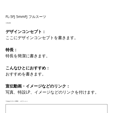
FL-5FJ 5mmFJ フルスーツ
価
￥40,000
格
デザインコンセプト：
ここにデザインコンセプトを書きます。
特長：
特長を簡潔に書きます。
こんなひとにおすすめ：
おすすめを書きます。
宣伝動画・イメージなどのリンク：
写真、特設LP、イメージなどのリンクを付けます。
できあがりサイズ希望：（オプション）
最
大
500