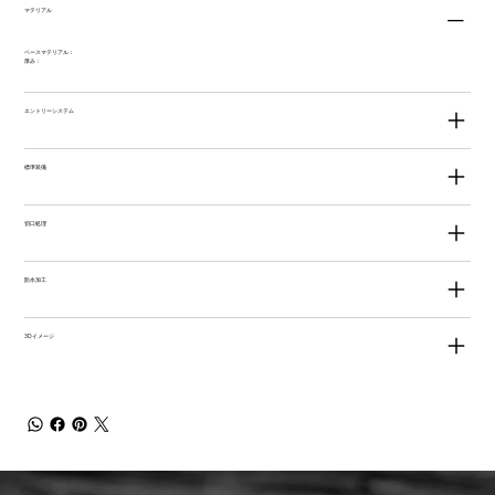
マテリアル
ベースマテリアル：
厚み：
エントリーシステム
標準装備
切口処理
防水加工
3Dイメージ