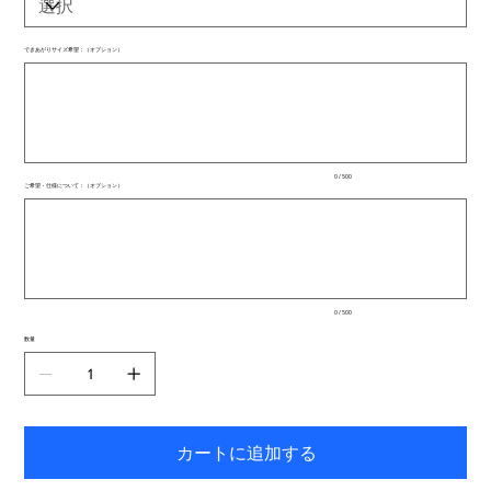
できあがりサイズ希望：（オプション）
最
大
500
文
字
ま
で
入
0 / 500
力
ご希望・仕様について：（オプション）
で
最
き
大
ま
500
文
す。
字
ま
で
入
0 / 500
力
で
数量
き
ま
す。
カートに追加する