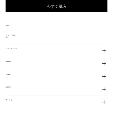
今すぐ購入
マテリアル
ベースマテリアル：
厚み：
エントリーシステム
標準装備
切口処理
防水加工
3Dイメージ