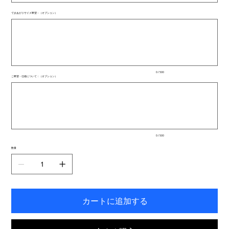
できあがりサイズ希望：（オプション）
最
大
500
文
字
ま
で
入
0 / 500
力
ご希望・仕様について：（オプション）
で
最
き
大
ま
500
文
す。
字
ま
で
入
0 / 500
力
で
数量
き
ま
す。
カートに追加する