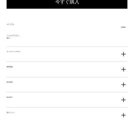
今すぐ購入
マテリアル
ベースマテリアル：
厚み：
エントリーシステム
標準装備
切口処理
防水加工
3Dイメージ