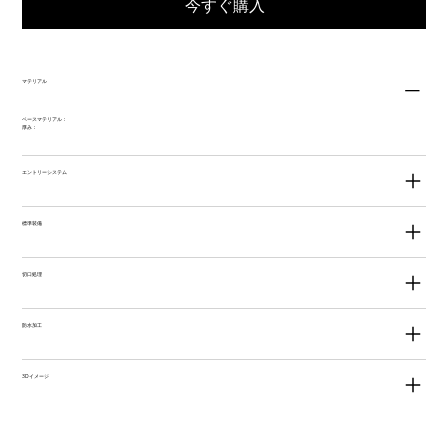
今すぐ購入
マテリアル
ベースマテリアル：
厚み：
エントリーシステム
標準装備
切口処理
防水加工
3Dイメージ