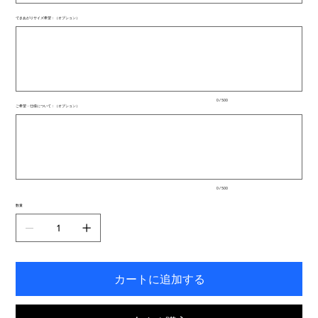
できあがりサイズ希望：（オプション）
最
大
500
文
字
ま
で
入
0 / 500
力
ご希望・仕様について：（オプション）
で
最
き
大
ま
500
文
す。
字
ま
で
入
0 / 500
力
で
数量
き
ま
す。
カートに追加する