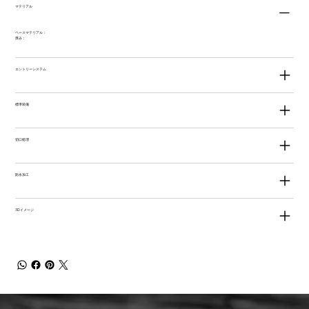
マテリアル
ベースマテリアル：
厚み：
エントリーシステム
標準装備
切口処理
防水加工
3Dイメージ