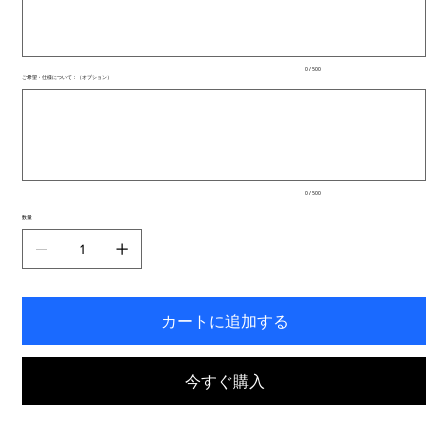
文
字
ま
で
入
0 / 500
力
ご希望・仕様について：（オプション）
で
最
き
大
ま
500
文
す。
字
ま
で
入
0 / 500
力
で
数量
き
ま
す。
カートに追加する
今すぐ購入