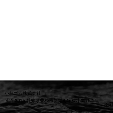
小林ゴム株式会社
441-8016 愛知県豊橋市新栄町字東小向76-1
​会