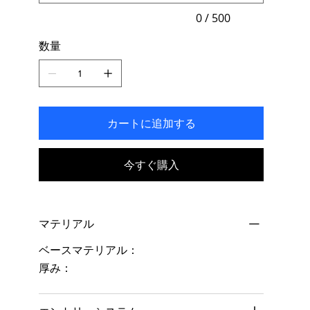
入
力
0 / 500
で
き
数量
ま
す。
カートに追加する
今すぐ購入
マテリアル
ベースマテリアル：
厚み：