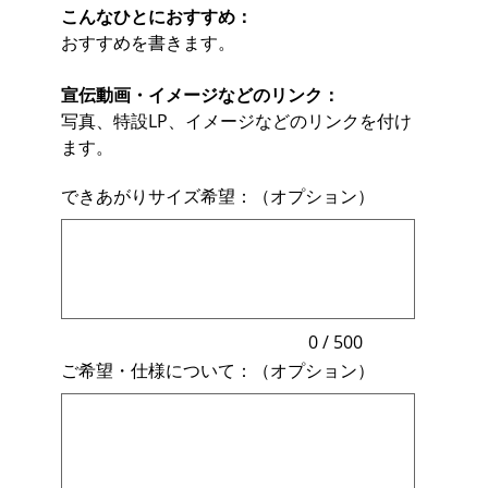
こんなひとにおすすめ：
おすすめを書きます。
宣伝動画・イメージなどのリンク：
写真、特設LP、イメージなどのリンクを付け
ます。
できあがりサイズ希望：（オプション）
最
大
500
文
字
ま
で
入
力
0 / 500
で
ご希望・仕様について：（オプション）
き
ま
最
す。
大
500
文
字
ま
で