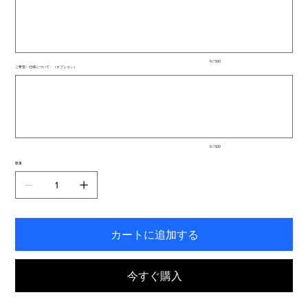
500
文
字
ま
で
入
0 / 500
力
ご希望・仕様について：（オプション）
で
最
き
大
ま
500
文
す。
字
ま
で
入
0 / 500
力
で
数量
き
ま
す。
カートに追加する
今すぐ購入