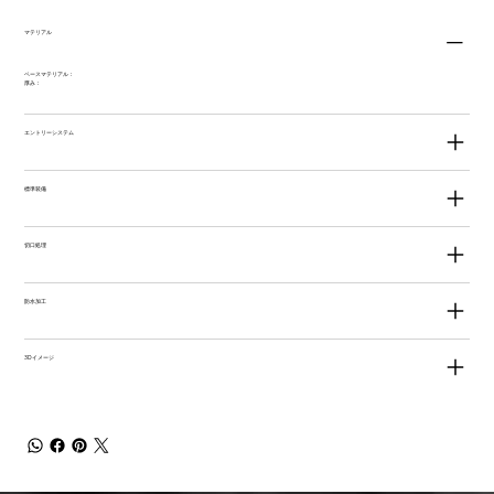
マテリアル
ベースマテリアル：
厚み：
エントリーシステム
標準装備
切口処理
防水加工
3Dイメージ