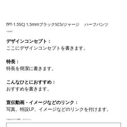
fPT-1.5SCJ 1.5mmブラックSCS/ジャージ ハーフパンツ
価
￥16,000
格
デザインコンセプト：
ここにデザインコンセプトを書きます。
特長：
特長を簡潔に書きます。
こんなひとにおすすめ：
おすすめを書きます。
宣伝動画・イメージなどのリンク：
写真、特設LP、イメージなどのリンクを付けます。
できあがりサイズ希望：（オプション）
最
大