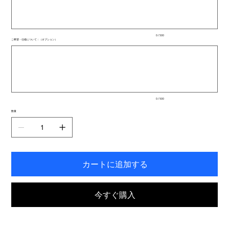
文
字
ま
で
入
0 / 500
力
ご希望・仕様について：（オプション）
で
最
き
大
ま
500
文
す。
字
ま
で
入
0 / 500
力
で
数量
き
ま
す。
カートに追加する
今すぐ購入