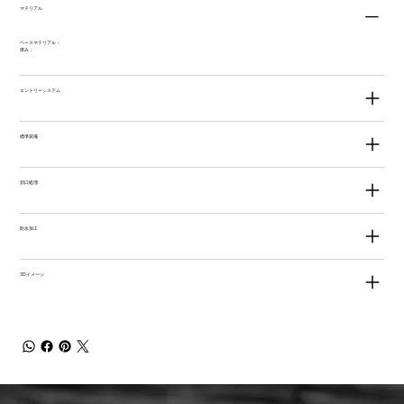
マテリアル
ベースマテリアル：
厚み：
エントリーシステム
標準装備
切口処理
防水加工
3Dイメージ