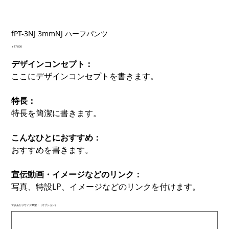
fPT-3NJ 3mmNJ ハーフパンツ
価
￥17,000
格
デザインコンセプト：
ここにデザインコンセプトを書きます。
特長：
特長を簡潔に書きます。
こんなひとにおすすめ：
おすすめを書きます。
宣伝動画・イメージなどのリンク：
写真、特設LP、イメージなどのリンクを付けます。
できあがりサイズ希望：（オプション）
最
大
500