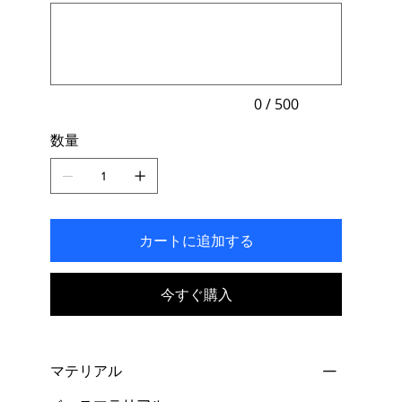
最
す。
大
500
文
字
ま
で
入
力
0 / 500
で
き
数量
ま
す。
カートに追加する
今すぐ購入
マテリアル