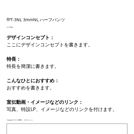
fPT-3NL 3mmNL ハーフパンツ
価
￥17,000
格
デザインコンセプト：
ここにデザインコンセプトを書きます。
特長：
特長を簡潔に書きます。
こんなひとにおすすめ：
おすすめを書きます。
宣伝動画・イメージなどのリンク：
写真、特設LP、イメージなどのリンクを付けます。
できあがりサイズ希望：（オプション）
最
大
500