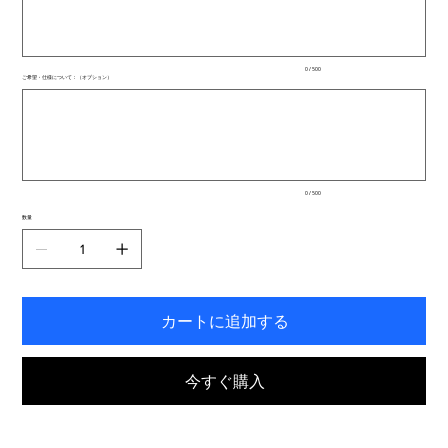
文
字
ま
で
入
0 / 500
力
ご希望・仕様について：（オプション）
で
最
き
大
ま
500
文
す。
字
ま
で
入
0 / 500
力
で
数量
き
ま
す。
カートに追加する
今すぐ購入