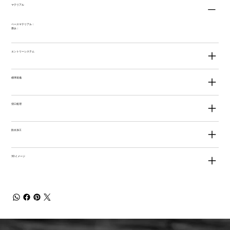
マテリアル
ベースマテリアル：
厚み：
エントリーシステム
標準装備
切口処理
防水加工
3Dイメージ