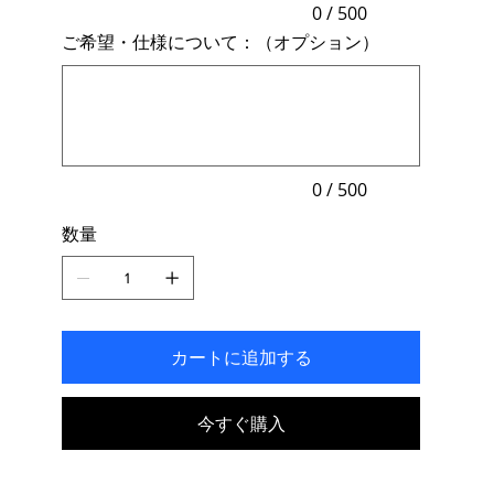
力
0 / 500
で
ご希望・仕様について：（オプション）
き
ま
最
す。
大
500
文
字
ま
で
入
力
0 / 500
で
き
数量
ま
す。
カートに追加する
今すぐ購入