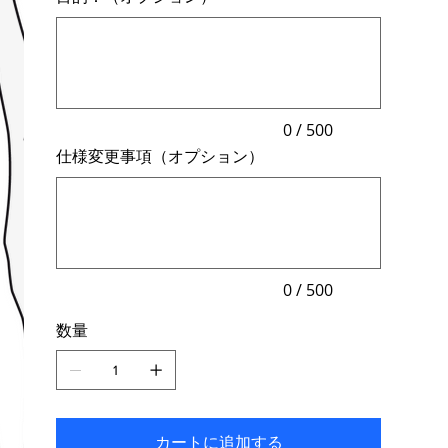
最
大
500
文
字
ま
で
入
力
0 / 500
で
仕様変更事項（オプション）
き
ま
最
す。
大
500
文
字
ま
で
入
力
0 / 500
で
き
数量
ま
す。
カートに追加する