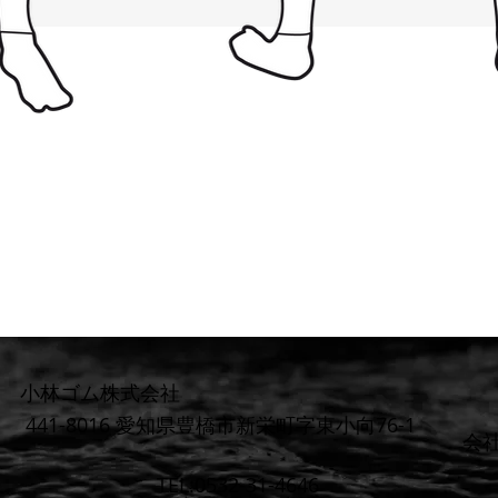
小林ゴム株式会社
441-8016 愛知県豊橋市新栄町字東小向76-1
​会
TEL:0532-31-4646